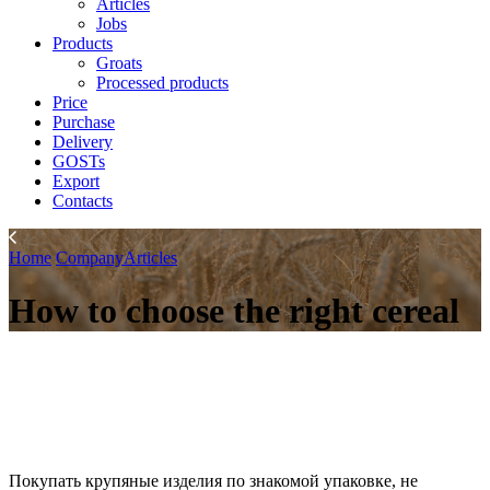
Articles
Jobs
Products
Groats
Processed products
Price
Purchase
Delivery
GOSTs
Export
Contacts
Home
Company
Articles
How to choose the right cereal
Покупать крупяные изделия по знакомой упаковке, не