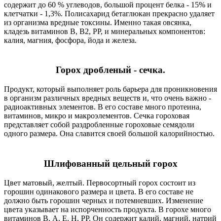
содержит до 60 % углеводов, большой процент белка - 15% и
клетчатки - 1,3%. Полисахарид бетаглюкан прекрасно удаляет
из организма вредные токсины. Именно такая овсянка,
кладезь витаминов В, В2, РР, и минеральных компонентов:
калия, магния, фосфора, йода и железа.
Горох дробленый - сечка.
Продукт, который выполняет роль барьера для проникновения
в организм различных вредных веществ и, что очень важно -
радиоактивных элементов. В его составе много протеина,
витаминов, микро и макроэлементов. Сечка гороховая
представляет собой раздробленные гороховые семядоли
одного размера. Она славится своей большой калорийностью.
Шлифованный цельный горох
Цвет матовый, желтый. Первосортный горох состоит из
горошин одинакового размера и цвета. В его составе не
должно быть горошин черных и потемневших. Изменение
цвета указывает на испорченность продукта. В горохе много
витаминов В, А, Е, Н, РР. Он содержит калий, магний, натрий