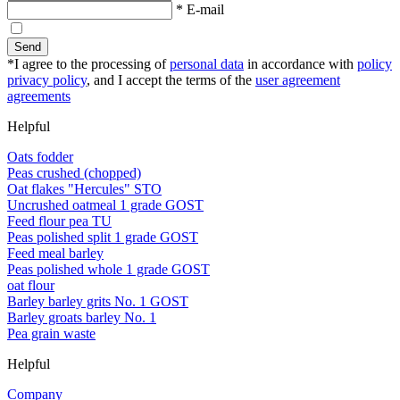
* E-mail
Send
*I agree to the processing of
personal data
in accordance with
policy
privacy policy
, and I accept the terms of the
user agreement
agreements
Helpful
Oats fodder
Peas crushed (chopped)
Oat flakes "Hercules" STO
Uncrushed oatmeal 1 grade GOST
Feed flour pea TU
Peas polished split 1 grade GOST
Feed meal barley
Peas polished whole 1 grade GOST
oat flour
Barley barley grits No. 1 GOST
Barley groats barley No. 1
Pea grain waste
Helpful
Company