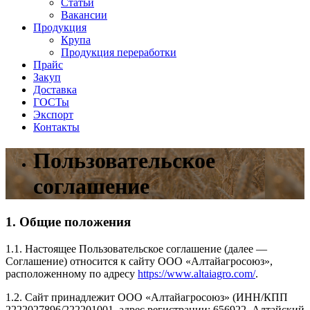
Статьи
Вакансии
Продукция
Крупа
Продукция переработки
Прайс
Закуп
Доставка
ГОСТы
Экспорт
Контакты
Пользовательское
соглашение
1. Общие положения
1.1. Настоящее Пользовательское соглашение (далее —
Соглашение) относится к сайту ООО «Алтайагросоюз»,
расположенному по адресу
https://www.altaiagro.com/
.
1.2. Сайт принадлежит ООО «Алтайагросоюз» (ИНН/КПП
2222027896/222201001, адрес регистрации: 656922, Алтайский