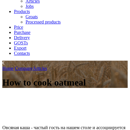
Articles
Jobs
Products
Groats
Processed products
Price
Purchase
Delivery
GOSTs
Export
Contacts
Home
Company
Articles
How to cook oatmeal
Овсяная каша - частый гость на нашем столе и ассоциируется