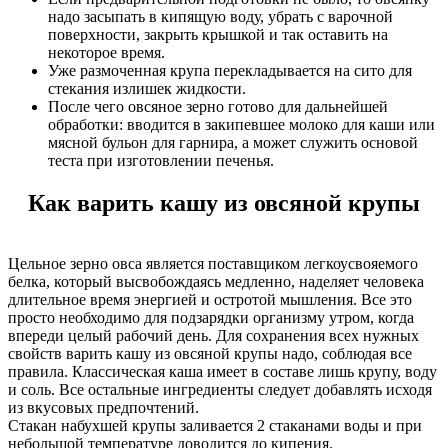
надо засыпать в кипящую воду, убрать с варочной
поверхности, закрыть крышкой и так оставить на
некоторое время.
Уже размоченная крупа перекладывается на сито для
стекания излишек жидкости.
После чего овсяное зерно готово для дальнейшей
обработки: вводится в закипевшее молоко для каши или
мясной бульон для гарнира, а может служить основой
теста при изготовлении печенья.
Как варить кашу из овсяной крупы
Цельное зерно овса является поставщиком легкоусвояемого
белка, который высвобождаясь медленно, наделяет человека
длительное время энергией и остротой мышления. Все это
просто необходимо для подзарядки организму утром, когда
впереди целый рабочий день. Для сохранения всех нужных
свойств варить кашу из овсяной крупы надо, соблюдая все
правила. Классическая каша имеет в составе лишь крупу, воду
и соль. Все остальные ингредиенты следует добавлять исходя
из вкусовых предпочтений.
Стакан набухшей крупы заливается 2 стаканами воды и при
небольшой температуре доводится до кипения.