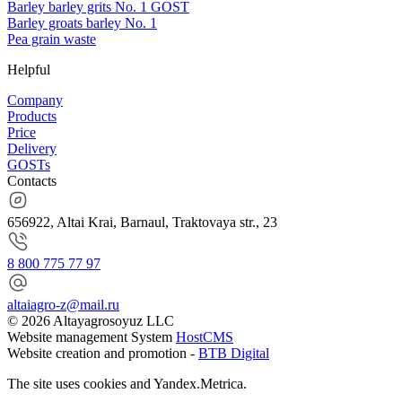
Barley barley grits No. 1 GOST
Barley groats barley No. 1
Pea grain waste
Helpful
Company
Products
Price
Delivery
GOSTs
Contacts
656922, Altai Krai, Barnaul, Traktovaya str., 23
8 800 775 77 97
altaiagro-z@mail.ru
© 2026 Altayagrosoyuz LLC
Website management System
HostCMS
Website creation and promotion -
BTB Digital
The site uses cookies and Yandex.Metrica.