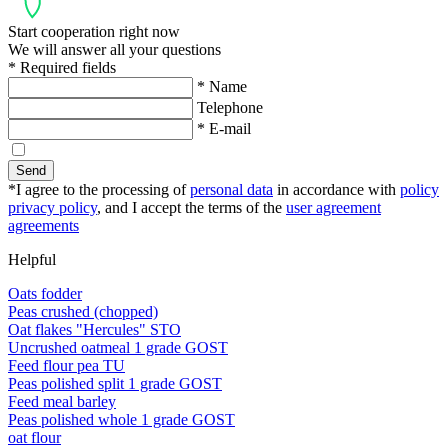
Start cooperation right now
We will answer all your questions
* Required fields
* Name
Telephone
* E-mail
Send
*I agree to the processing of
personal data
in accordance with
policy
privacy policy
, and I accept the terms of the
user agreement
agreements
Helpful
Oats fodder
Peas crushed (chopped)
Oat flakes "Hercules" STO
Uncrushed oatmeal 1 grade GOST
Feed flour pea TU
Peas polished split 1 grade GOST
Feed meal barley
Peas polished whole 1 grade GOST
oat flour