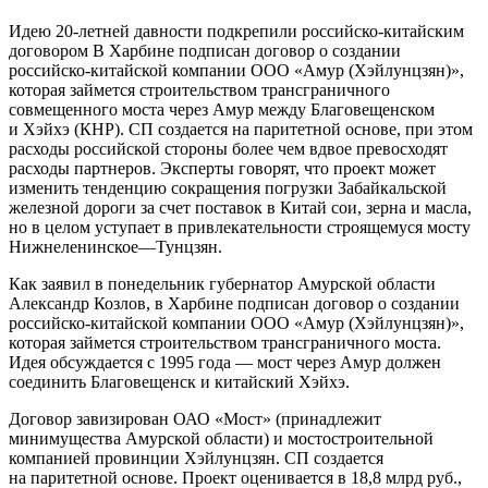
Идею 20-летней давности подкрепили российско-китайским
договором В Харбине подписан договор о создании
российско-китайской компании ООО «Амур (Хэйлунцзян)»,
которая займется строительством трансграничного
совмещенного моста через Амур между Благовещенском
и Хэйхэ (КНР). СП создается на паритетной основе, при этом
расходы российской стороны более чем вдвое превосходят
расходы партнеров. Эксперты говорят, что проект может
изменить тенденцию сокращения погрузки Забайкальской
железной дороги за счет поставок в Китай сои, зерна и масла,
но в целом уступает в привлекательности строящемуся мосту
Нижнеленинское—Тунцзян.
Как заявил в понедельник губернатор Амурской области
Александр Козлов, в Харбине подписан договор о создании
российско-китайской компании ООО «Амур (Хэйлунцзян)»,
которая займется строительством трансграничного моста.
Идея обсуждается с 1995 года — мост через Амур должен
соединить Благовещенск и китайский Хэйхэ.
Договор завизирован ОАО «Мост» (принадлежит
минимущества Амурской области) и мостостроительной
компанией провинции Хэйлунцзян. СП создается
на паритетной основе. Проект оценивается в 18,8 млрд руб.,