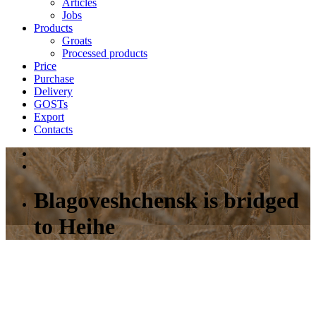
Articles
Jobs
Products
Groats
Processed products
Price
Purchase
Delivery
GOSTs
Export
Contacts
Blagoveshchensk is bridged
to Heihe