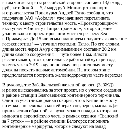
в том числе затраты российской стороны составят 13,6 млрд
руб., китайской — 5,2 млрд руб. Министр транспорта
и строительства Приамурья Андрей Тягло сообщил, что
подрядчик ЗАО «Асфальт» уже начинает перетягивать
технику к месту строительства моста. «Проектировщиком
выступает «Институт Гипростроймост», который ранее
участвовал и в проектировании моста через реку Зея
в Приамурье. До 15 июня мы планируем получить заключение
госэкспертизы",— уточнил господин Тягло. По его словам,
длина моста через Амур с примыканием составит 20,2 км,
длина самого сооружения — чуть более 1 км. Власти
рассчитывают, что строительные работы займут три года,
то есть уже в 2019 году по новому пограничному мосту
должны поехать первые автомобили. На втором этапе
предполагается построить железнодорожную часть перехода.
В руководстве Забайкальской железной дороги (ЗабЖД)
и ранее высказывались за этот проект, но с учетом создания
в районе станции Благовещенск контейнерного терминала.
Один из участников рынка говорит, что в Китай по мосту
возможна перевозка в контейнерах сои, зерна, масла. «Для
привлечения обратной загрузки можно наладить отправки
импорта в европейскую часть в рамках сервиса «Транссиб
за 7 суток» — в районе станции Белогорск пополнять
контейнерные маршруты, которые следуют на запад