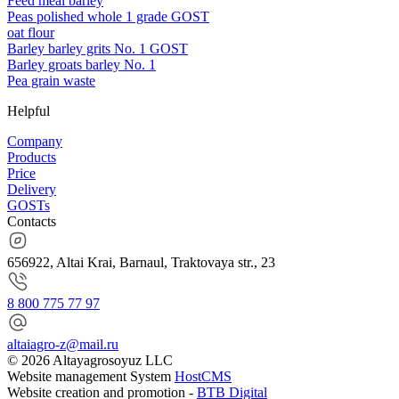
Feed meal barley
Peas polished whole 1 grade GOST
oat flour
Barley barley grits No. 1 GOST
Barley groats barley No. 1
Pea grain waste
Helpful
Company
Products
Price
Delivery
GOSTs
Contacts
656922, Altai Krai, Barnaul, Traktovaya str., 23
8 800 775 77 97
altaiagro-z@mail.ru
© 2026 Altayagrosoyuz LLC
Website management System
HostCMS
Website creation and promotion -
BTB Digital