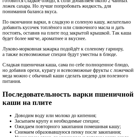
готовится сладкое блюдо, к соли добавляем около 2 чайных
ложек сахара. Но лучше попробовать жидкость, для
понимания баланса вкуса.
По окончании варки, в сладкую и соленую кашу, желательно
добавить кусочек топлёного или сливочного масла и дать
постоять, оставив на плите под закрытой крышкой. Так каша
будет более мягче, ароматнее и вкуснее.
Луково-морковная зажарка подойдёт к соленому гарниру,
а также всевозможные специи будут уместны в блюде.
Сладкая пшеничная каша, сама по себе полноценное блюдо,
но добавив орехи, курагу и всевозможные фрукты с ложечкой
меда можно с обычный каши сделать шедевр для полезного
питания.
Последовательность варки пшеничной
каши на плите
Доводим воду или молоко до кипения;
Засыпаем крупу и необходимые специи;
Ожидаем повторного закипания помешивая кашу;
Снимаем образовавшуюся пенку после закипания;