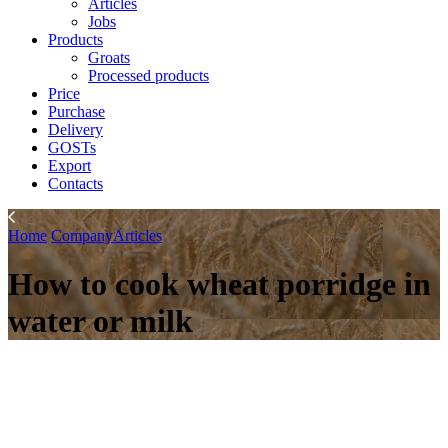
Articles
Jobs
Products
Groats
Processed products
Price
Purchase
Delivery
GOSTs
Export
Contacts
Home
Company
Articles
How to cook wheat porridge in
water or milk