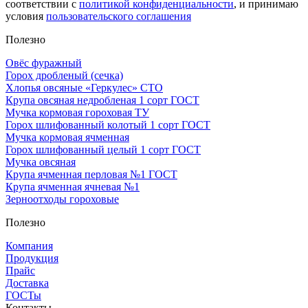
соответствии с
политикой конфиденциальности
, и принимаю
условия
пользовательского соглашения
Полезно
Овёс фуражный
Горох дробленый (сечка)
Хлопья овсяные «Геркулес» СТО
Крупа овсяная недробленая 1 сорт ГОСТ
Мучка кормовая гороховая ТУ
Горох шлифованный колотый 1 сорт ГОСТ
Мучка кормовая ячменная
Горох шлифованный целый 1 сорт ГОСТ
Мучка овсяная
Крупа ячменная перловая №1 ГОСТ
Крупа ячменная ячневая №1
Зерноотходы гороховые
Полезно
Компания
Продукция
Прайс
Доставка
ГОСТы
Контакты