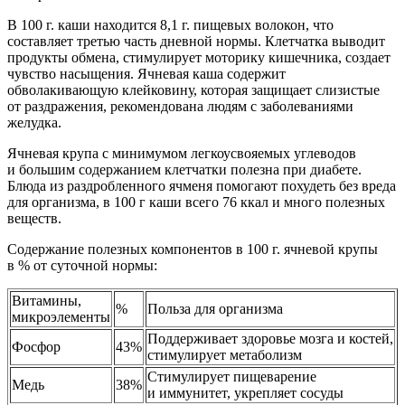
В 100 г. каши находится 8,1 г. пищевых волокон, что
составляет третью часть дневной нормы. Клетчатка выводит
продукты обмена, стимулирует моторику кишечника, создает
чувство насыщения. Ячневая каша содержит
обволакивающую клейковину, которая защищает слизистые
от раздражения, рекомендована людям с заболеваниями
желудка.
Ячневая крупа с минимумом легкоусвояемых углеводов
и большим содержанием клетчатки полезна при диабете.
Блюда из раздробленного ячменя помогают похудеть без вреда
для организма, в 100 г каши всего 76 ккал и много полезных
веществ.
Содержание полезных компонентов в 100 г. ячневой крупы
в % от суточной нормы:
Витамины,
%
Польза для организма
микроэлементы
Поддерживает здоровье мозга и костей,
Фосфор
43%
стимулирует метаболизм
Стимулирует пищеварение
Медь
38%
и иммунитет, укрепляет сосуды