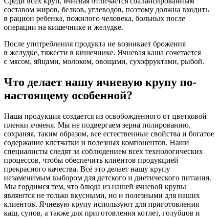
Среди всех круп, ячневая отличается сбалансированным
составом жиров, белков, углеводов, поэтому должна входить
в рацион ребенка, пожилого человека, больных после
операции на кишечнике и желудке.
После употребления продукта не возникает брожения
в желудке, тяжести в кишечнике. Ячневая каша сочетается
с мясом, яйцами, молоком, овощами, сухофруктами, рыбой.
Что делает нашу ячневую крупу по-
настоящему особенной?
Наша продукция создается из освобожденного от цветковой
пленки ячменя. Мы не подвергаем зерна полированию,
сохраняя, таким образом, все естественные свойства и богатое
содержание клетчатки и полезных компонентов. Наши
специалисты следят за соблюдением всех технологических
процессов, чтобы обеспечить клиентов продукцией
прекрасного качества. Всё это делает нашу крупу
незаменимым выбором для детского и диетического питания.
Мы гордимся тем, что блюда из нашей ячневой крупы
являются не только вкусными, но и полезными для наших
клиентов. Ячневую крупу используют для приготовления
каш, супов, а также для приготовления котлет, голубцов и