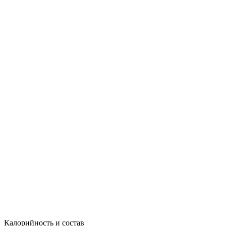
2.pdf
3.pdf
4.pdf
5.pdf
Scan.pdf
Калорийность и состав