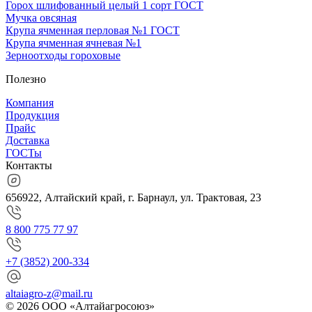
Горох шлифованный целый 1 сорт ГОСТ
Мучка овсяная
Крупа ячменная перловая №1 ГОСТ
Крупа ячменная ячневая №1
Зерноотходы гороховые
Полезно
Компания
Продукция
Прайс
Доставка
ГОСТы
Контакты
656922, Алтайский край, г. Барнаул, ул. Трактовая, 23
8 800 775 77 97
+7 (3852) 200-334
altaiagro-z@mail.ru
© 2026 ООО «Алтайагросоюз»