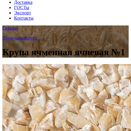
Доставка
ГОСТы
Экспорт
Контакты
Главная
Продукция
Крупа
Крупа ячменная ячневая №1