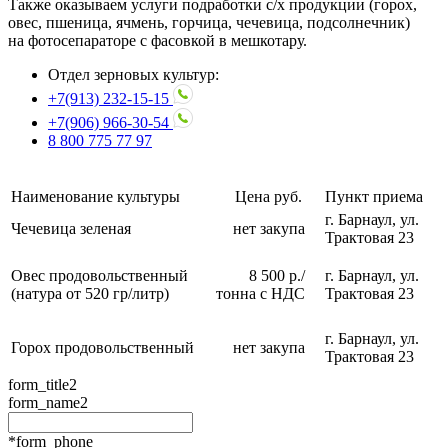
Также оказываем услуги подработки с/х продукции (горох,
овес, пшеница, ячмень, горчица, чечевица, подсолнечник)
на фотосепараторе с фасовкой в мешкотару.
Отдел зерновых культур:
+7(913) 232-15-15
+7(906) 966-30-54
8 800 775 77 97
Наименование культуры
Цена руб.
Пункт приема
г. Барнаул, ул.
Чечевица зеленая
нет закупа
Трактовая 23
Овес продовольственный
8 500 р./
г. Барнаул, ул.
(натура от 520 гр/литр)
тонна с НДС
Трактовая 23
г. Барнаул, ул.
Горох продовольственный
нет закупа
Трактовая 23
form_title2
form_name2
*form_phone