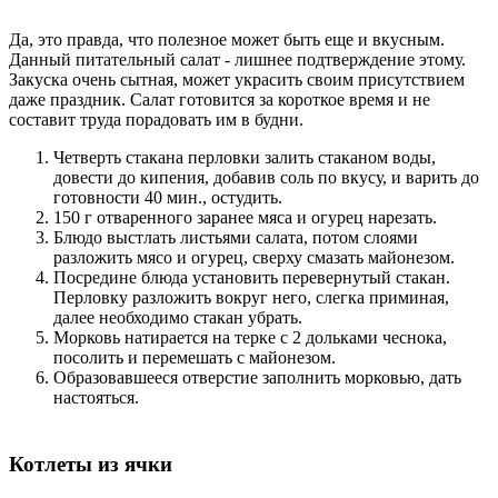
Да, это правда, что полезное может быть еще и вкусным.
Данный питательный салат - лишнее подтверждение этому.
Закуска очень сытная, может украсить своим присутствием
даже праздник. Салат готовится за короткое время и не
составит труда порадовать им в будни.
Четверть стакана перловки залить стаканом воды,
довести до кипения, добавив соль по вкусу, и варить до
готовности 40 мин., остудить.
150 г отваренного заранее мяса и огурец нарезать.
Блюдо выстлать листьями салата, потом слоями
разложить мясо и огурец, сверху смазать майонезом.
Посредине блюда установить перевернутый стакан.
Перловку разложить вокруг него, слегка приминая,
далее необходимо стакан убрать.
Морковь натирается на терке с 2 дольками чеснока,
посолить и перемешать с майонезом.
Образовавшееся отверстие заполнить морковью, дать
настояться.
Котлеты из ячки