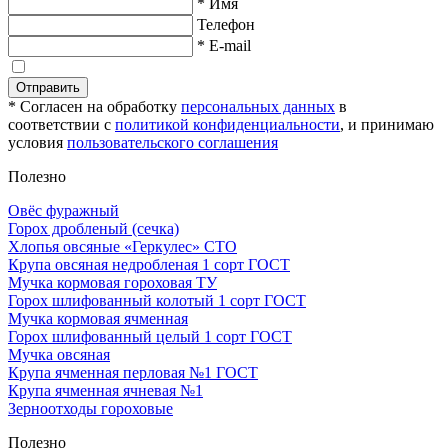
* Имя
Телефон
* E-mail
Отправить
* Согласен на обработку
персональных данных
в
соответствии с
политикой конфиденциальности
, и принимаю
условия
пользовательского соглашения
Полезно
Овёс фуражный
Горох дробленый (сечка)
Хлопья овсяные «Геркулес» СТО
Крупа овсяная недробленая 1 сорт ГОСТ
Мучка кормовая гороховая ТУ
Горох шлифованный колотый 1 сорт ГОСТ
Мучка кормовая ячменная
Горох шлифованный целый 1 сорт ГОСТ
Мучка овсяная
Крупа ячменная перловая №1 ГОСТ
Крупа ячменная ячневая №1
Зерноотходы гороховые
Полезно