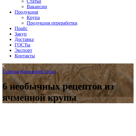
Статьи
Вакансии
Продукция
Крупа
Продукция переработки
Прайс
Закуп
Доставка
ГОСТы
Экспорт
Контакты
Главная
Компания
Статьи
6 необычных рецептов из
ячменной крупы