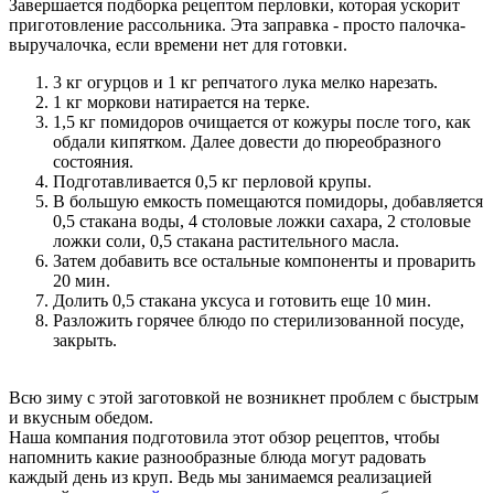
Завершается подборка рецептом перловки, которая ускорит
приготовление рассольника. Эта заправка - просто палочка-
выручалочка, если времени нет для готовки.
3 кг огурцов и 1 кг репчатого лука мелко нарезать.
1 кг моркови натирается на терке.
1,5 кг помидоров очищается от кожуры после того, как
обдали кипятком. Далее довести до пюреобразного
состояния.
Подготавливается 0,5 кг перловой крупы.
В большую емкость помещаются помидоры, добавляется
0,5 стакана воды, 4 столовые ложки сахара, 2 столовые
ложки соли, 0,5 стакана растительного масла.
Затем добавить все остальные компоненты и проварить
20 мин.
Долить 0,5 стакана уксуса и готовить еще 10 мин.
Разложить горячее блюдо по стерилизованной посуде,
закрыть.
Всю зиму с этой заготовкой не возникнет проблем с быстрым
и вкусным обедом.
Наша компания подготовила этот обзор рецептов, чтобы
напомнить какие разнообразные блюда могут радовать
каждый день из круп. Ведь мы занимаемся реализацией