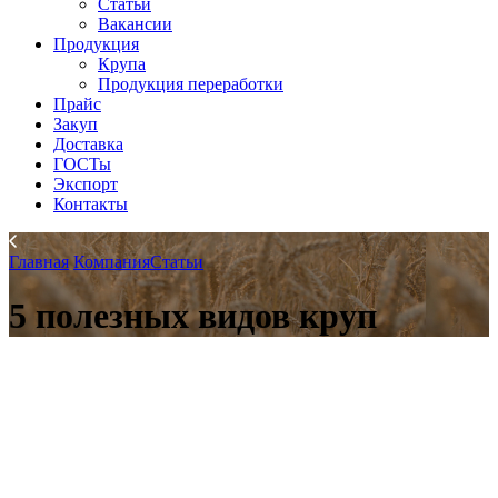
Статьи
Вакансии
Продукция
Крупа
Продукция переработки
Прайс
Закуп
Доставка
ГОСТы
Экспорт
Контакты
Главная
Компания
Статьи
5 полезных видов круп