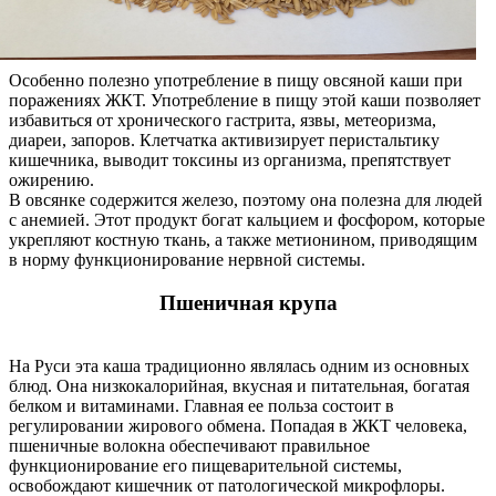
Особенно полезно употребление в пищу овсяной каши при
поражениях ЖКТ. Употребление в пищу этой каши позволяет
избавиться от хронического гастрита, язвы, метеоризма,
диареи, запоров. Клетчатка активизирует перистальтику
кишечника, выводит токсины из организма, препятствует
ожирению.
В овсянке содержится железо, поэтому она полезна для людей
с анемией. Этот продукт богат кальцием и фосфором, которые
укрепляют костную ткань, а также метионином, приводящим
в норму функционирование нервной системы.
Пшеничная крупа
На Руси эта каша традиционно являлась одним из основных
блюд. Она низкокалорийная, вкусная и питательная, богатая
белком и витаминами. Главная ее польза состоит в
регулировании жирового обмена. Попадая в ЖКТ человека,
пшеничные волокна обеспечивают правильное
функционирование его пищеварительной системы,
освобождают кишечник от патологической микрофлоры.