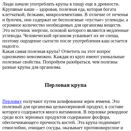
Люди начали употреблять крупы в пищу еще в древности.
Крупяные каши – здоровая, полезная еда, которая богата
клетчаткой, белками, микроэлементами. В отличие от печенья
и булочек, они содержат не бесполезные «пустые» углеводы, а
огромное количество необходимых для организма веществ.
Это источник энергии, основой которого являются медленные
углеводы. Человеческий организм усваивает их не спеша,
поэтому ощущение сытости после употребления каш остается
надолго.
Какая самая полезная крупа? Ответить на этот вопрос
однозначно невозможно. Каждая из круп имеют уникальные
полезные свойства. Попробуем разобраться, чем полезны
разные крупы для организма.
Перловая крупа
Перловку
получают путем шлифования зерен ячменя. Это
полезный для организма цельнозерновой продукт, в составе
которого содержится много витаминов. В перловке рекордное
среди всех зерновых продуктов содержание фосфора,
обеспечивающего прочность костей. Эта крупа поднимает
гемоглобин, очищает сосуды, оказывает противовирусное и