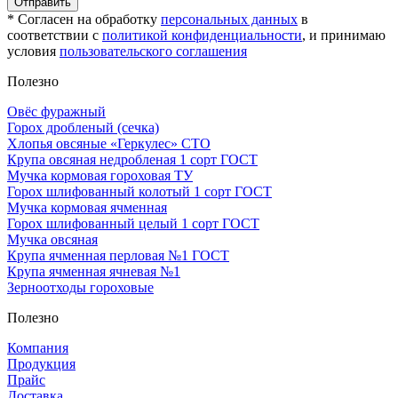
Отправить
* Согласен на обработку
персональных данных
в
соответствии с
политикой конфиденциальности
, и принимаю
условия
пользовательского соглашения
Полезно
Овёс фуражный
Горох дробленый (сечка)
Хлопья овсяные «Геркулес» СТО
Крупа овсяная недробленая 1 сорт ГОСТ
Мучка кормовая гороховая ТУ
Горох шлифованный колотый 1 сорт ГОСТ
Мучка кормовая ячменная
Горох шлифованный целый 1 сорт ГОСТ
Мучка овсяная
Крупа ячменная перловая №1 ГОСТ
Крупа ячменная ячневая №1
Зерноотходы гороховые
Полезно
Компания
Продукция
Прайс
Доставка