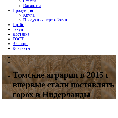
Статьи
Вакансии
Продукция
Крупа
Продукция переработки
Прайс
Закуп
Доставка
ГОСТы
Экспорт
Контакты
Томские аграрии в 2015 г
впервые стали поставлять
горох в Нидерланды