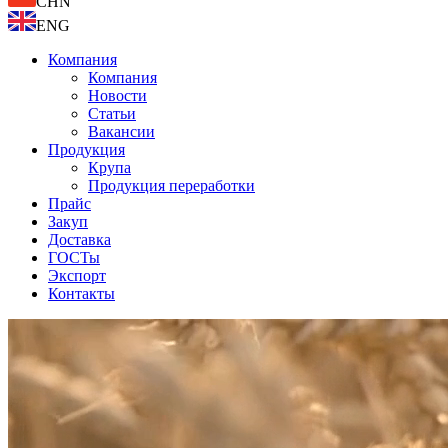
CHN
ENG
Компания
Компания
Новости
Статьи
Вакансии
Продукция
Крупа
Продукция переработки
Прайс
Закуп
Доставка
ГОСТы
Экспорт
Контакты