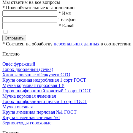
Мы ответим на все вопросы
* Поля обязательные к заполнению
* Имя
Телефон
* E-mail
Отправить
* Согласен на обработку
персональных данных
в соответствии
Полезно
Овёс фуражный
Горох дробленый (сечка)
Хлопья овсяные «Геркулес» СТО
Крупа овсяная недробленая 1 сорт ГОСТ
Мучка кормовая гороховая ТУ
Горох шлифованный колотый 1 сорт ГОСТ
Мучка кормовая ячменная
Горох шлифованный целый 1 сорт ГОСТ
Мучка овсяная
Крупа ячменная перловая №1 ГОСТ
Крупа ячменная ячневая №1
Зерноотходы гороховые
Полезно