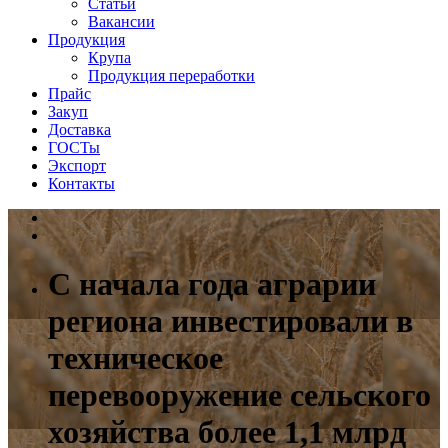
Статьи
Вакансии
Продукция
Крупа
Продукция переработки
Прайс
Закуп
Доставка
ГОСТы
Экспорт
Контакты
С начала года аграрии
региона инвестировали в
техническое
перевооружение сельского
хозяйства более 1,1 млрд