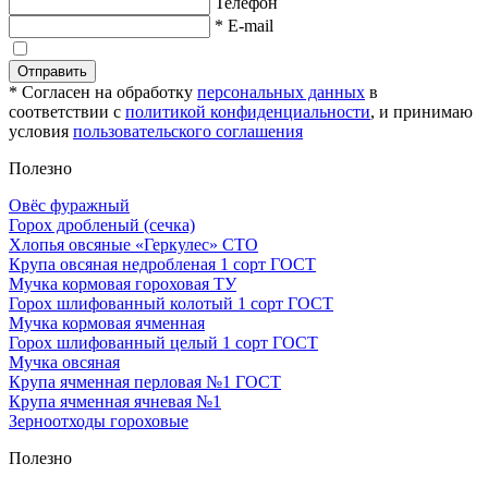
Телефон
* E-mail
Отправить
* Согласен на обработку
персональных данных
в
соответствии с
политикой конфиденциальности
, и принимаю
условия
пользовательского соглашения
Полезно
Овёс фуражный
Горох дробленый (сечка)
Хлопья овсяные «Геркулес» СТО
Крупа овсяная недробленая 1 сорт ГОСТ
Мучка кормовая гороховая ТУ
Горох шлифованный колотый 1 сорт ГОСТ
Мучка кормовая ячменная
Горох шлифованный целый 1 сорт ГОСТ
Мучка овсяная
Крупа ячменная перловая №1 ГОСТ
Крупа ячменная ячневая №1
Зерноотходы гороховые
Полезно