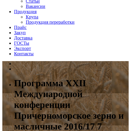
Статьи
Вакансии
Продукция
Крупа
Продукция переработки
Прайс
Закуп
Доставка
ГОСТы
Экспорт
Контакты
Программа XXII
Международной
конференции
Причерноморское зерно и
масличные 2016/17 7