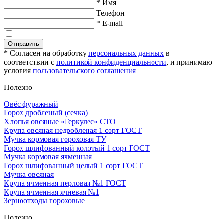
* Имя
Телефон
* E-mail
Отправить
* Согласен на обработку
персональных данных
в
соответствии с
политикой конфиденциальности
, и принимаю
условия
пользовательского соглашения
Полезно
Овёс фуражный
Горох дробленый (сечка)
Хлопья овсяные «Геркулес» СТО
Крупа овсяная недробленая 1 сорт ГОСТ
Мучка кормовая гороховая ТУ
Горох шлифованный колотый 1 сорт ГОСТ
Мучка кормовая ячменная
Горох шлифованный целый 1 сорт ГОСТ
Мучка овсяная
Крупа ячменная перловая №1 ГОСТ
Крупа ячменная ячневая №1
Зерноотходы гороховые
Полезно