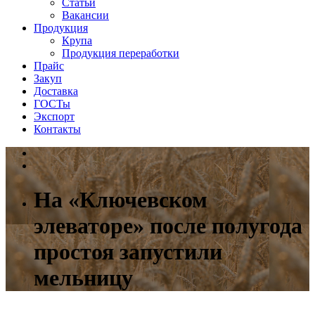
Статьи
Вакансии
Продукция
Крупа
Продукция переработки
Прайс
Закуп
Доставка
ГОСТы
Экспорт
Контакты
На «Ключевском
элеваторе» после полугода
простоя запустили
мельницу