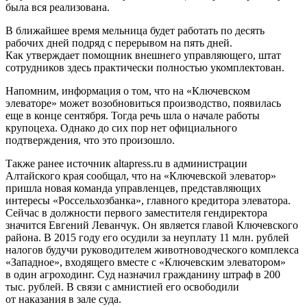
была вся реализована.
В ближайшее время мельница будет работать по десять
рабочих дней подряд с перерывом на пять дней.
Как утверждает помощник внешнего управляющего, штат
сотрудников здесь практически полностью укомплектован.
Напомним, информация о том, что на «Ключевском
элеваторе» может возобновиться производство, появилась
еще в конце сентября. Тогда речь шла о начале работы
крупоцеха. Однако до сих пор нет официального
подтверждения, что это произошло.
Также ранее источник altapress.ru в администрации
Алтайского края сообщал, что на «Ключевской элеватор»
пришла новая команда управленцев, представляющих
интересы «Россельхозбанка», главного кредитора элеватора.
Сейчас в должности первого заместителя гендиректора
значится Евгений Леванчук. Он является главой Ключевского
района. В 2015 году его осудили за неуплату 11 млн. рублей
налогов будучи руководителем животноводческого комплекса
«Западное», входящего вместе с «Ключевским элеватором»
в один агроходинг. Суд назначил гражданину штраф в 200
тыс. рублей. В связи с амнистией его освободили
от наказания в зале суда.