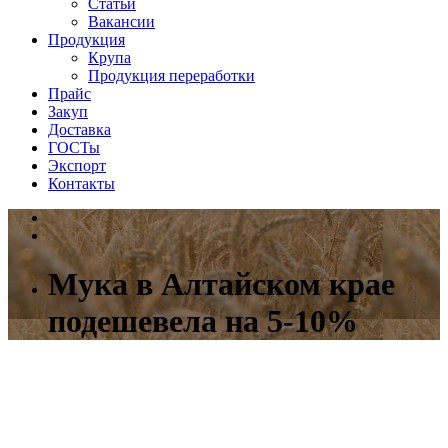
Статьи
Вакансии
Продукция
Крупа
Продукция переработки
Прайс
Закуп
Доставка
ГОСТы
Экспорт
Контакты
Мука в Алтайском крае
подешевела на 5-10%