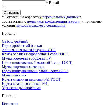
* E-mail
Отправить
* Согласен на обработку
персональных данных
в
соответствии с
политикой конфиденциальности
, и принимаю
условия
пользовательского соглашения
Полезно
Овёс фуражный
Горох дробленый (сечка)
Хлопья овсяные «Геркулес» СТО
Крупа овсяная недробленая 1 сорт ГОСТ
Мучка кормовая гороховая ТУ
Горох шлифованный колотый 1 сорт ГОСТ
Мучка кормовая ячменная
Горох шлифованный целый 1 сорт ГОСТ
Мучка овсяная
Крупа ячменная перловая №1 ГОСТ
Крупа ячменная ячневая №1
Зерноотходы гороховые
Полезно
Компания