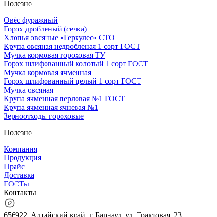
Полезно
Овёс фуражный
Горох дробленый (сечка)
Хлопья овсяные «Геркулес» СТО
Крупа овсяная недробленая 1 сорт ГОСТ
Мучка кормовая гороховая ТУ
Горох шлифованный колотый 1 сорт ГОСТ
Мучка кормовая ячменная
Горох шлифованный целый 1 сорт ГОСТ
Мучка овсяная
Крупа ячменная перловая №1 ГОСТ
Крупа ячменная ячневая №1
Зерноотходы гороховые
Полезно
Компания
Продукция
Прайс
Доставка
ГОСТы
Контакты
656922, Алтайский край, г. Барнаул, ул. Трактовая, 23