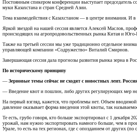
Постоянным спикером конференции выступает председатель со
муки Казахстана и стран Средней Азии.
Тема взаимодействия с Казахстаном — в центре внимания. И в
Яркой звездой на нашей сессия является Алексей Маслов, про
происходящих на агропродовольственных рынка Китая и Юго-
Также на третьей сессии мы уже традиционно отдельное вним
управляющей компании «Содружество» Виталий Смирнов.
Завершающая сессия дала прогнозы развития рынка зерна в Ро
По историческому принципу
—
Зерновые темы сейчас не сходят с новостных лент. Росси
— Введение квот и пошлин, либо других регулирующих мер не
На первый взгляд, кажется, что проблемы нет. Объем вводимой
давление оказывает форма введения этой квоты, так называем
Те есть, грубо говоря, кто больше экспортировал с 1 декабря 2
урожай, нам нужно экспортировать намного больше, чем в про
Урале, то есть на тех регионах, где с опозданием от других 