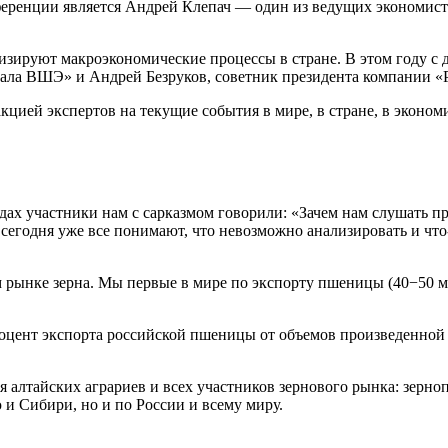
еренции является Андрей Клепач — один из ведущих экономист
лизируют макроэкономические процессы в стране. В этом году 
ала ВШЭ» и Андрей Безруков, советник президента компании «Р
цией экспертов на текущие события в мире, в стране, в эконом
ах участники нам с сарказмом говорили: «Зачем нам слушать пр
сегодня уже все понимают, что невозможно анализировать и что-
рынке зерна. Мы первые в мире по экспорту пшеницы (40−50 млн
оцент экспорта российской пшеницы от объемов произведенной 
 алтайских аграриев и всех участников зернового рынка: зерно
и Сибири, но и по России и всему миру.