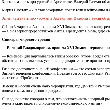
Зачем нам знать про урожай в Аргентине. Валерий Гачман об а
Мария Шостак: «У Алтая рекордные показатели клейковины и 
Зачем нам знать про урожай в Аргентине. Валерий Гачман об а
С 1 по 3 марта на Алтае прошла XVI Зимняя зерновая конферен
— Союз зернопереработчиков Алтая. Президент Союза, директо
Спикеры мирового уровня
—
Валерий Владимирович, прошла XVI Зимняя зерновая ко
— Конференция задумывалась таким образом, чтобы всегда отве
обстоятельства, вызовы, условия, предварительные прогнозы п
Главное достоинство нашей конференции — это состав эксперто
Зимней зерновой конференции. Прежде всего, это Дмитрий Ры
агентства «ПроЗерно».
Замечу, в России очень мало мероприятий, где Дмитрий Рыльк
одним темам, но с разного ракурса.
Я неоднократно говорил о том, что рассматривать аграрный р
очень важно видеть полноценную экономическую картину.