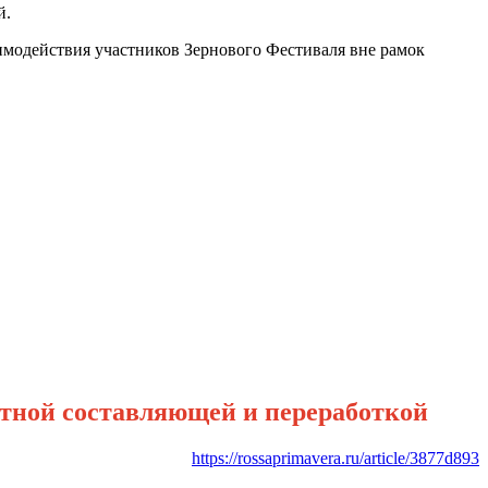
й.
имодействия участников Зернового Фестиваля вне рамок
тной составляющей и переработкой
https://rossaprimavera.ru/article/3877d893