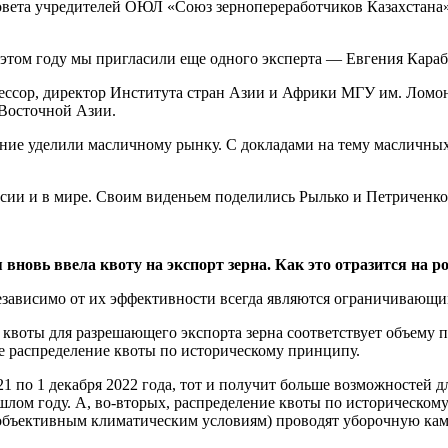
вета учредителей ОЮЛ «Союз зернопереработчиков Казахстана» 
 этом году мы пригласили еще одного эксперта — Евгения Караб
фессор, директор Института стран Азии и Африки МГУ им. Ломон
Восточной Азии.
ание уделили масличному рынку. С докладами на тему масличны
ссии и в мире. Своим виденьем поделились Рылько и Петриченко
я вновь ввела квоту на экспорт зерна. Как это отразится на 
зависимо от их эффективности всегда являются ограничивающим
 квоты для разрешающего экспорта зерна соответствует объему п
ое распределение квоты по историческому принципу.
021 по 1 декабря 2022 года, тот и получит больше возможностей 
шлом году. А, во-вторых, распределение квоты по историческо
(по объективным климатическим условиям) проводят уборочную ка