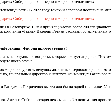
грариях Сибири, ценах на зерно и мировых тенденциях
стекловидности» В 2022 году томский агропром поставил на ми
грариях Сибири, ценах на зерно и мировых тенденциях
ция в Белокурихе. В ней приняли участие более 200 специалист
р компании «Грана» Валерий Гачман рассказал об актуальных те
нференция. Чем она примечательна?
чать на актуальные вопросы, которые волнует аграриев. Поэтому
редстоящего сезона.
в мирового уровня, ведущих аналитиков зернового рынка, котор
лько, генеральный директор Института конъюнктуры агарного р
о и Владимир Петриченко выступали бы на одной площадке. У н
ынок Алтая и Сибири сегодня невозможно без понимания происх