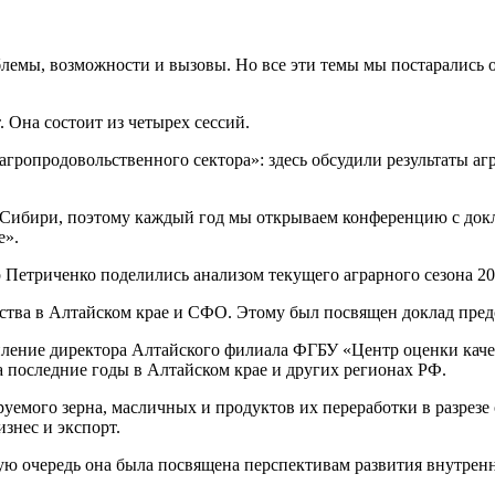
облемы, возможности и вызовы. Но все эти темы мы постарались 
 Она состоит из четырех сессий.
агропродовольственного сектора»: здесь обсудили результаты а
ибири, поэтому каждый год мы открываем конференцию с доклад
е».
р Петриченко поделились анализом текущего аграрного сезона 2
яйства в Алтайском крае и СФО. Этому был посвящен доклад пре
пление директора Алтайского филиала ФГБУ «Центр оценки каче
а последние годы в Алтайском крае и других регионах РФ.
уемого зерна, масличных и продуктов их переработки в разрезе
знес и экспорт.
рвую очередь она была посвящена перспективам развития внутре