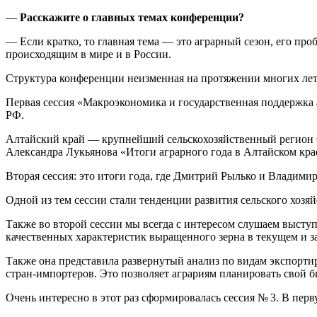
—
Расскажите о главных темах конференции?
— Если кратко, то главная тема — это аграрный сезон, его пр
происходящим в мире и в России.
Структура конференции неизменная на протяжении многих лет.
Первая сессия «Макроэкономика и государственная поддержка 
РФ.
Алтайский край — крупнейший сельскохозяйственный регион С
Александра Лукьянова «Итоги аграрного года в Алтайском кра
Вторая сессия: это итоги года, где Дмитрий Рылько и Владими
Одной из тем сессии стали тенденции развития сельского хоз
Также во второй сессии мы всегда с интересом слушаем высту
качественных характеристик выращенного зерна в текущем и з
Также она представила развернутый анализ по видам экспортир
стран-импортеров. Это позволяет аграриям планировать свой би
Очень интересно в этот раз сформировалась сессия № 3. В пе