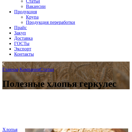
Статьи
Вакансии
Продукция
Крупа
Продукция переработки
Прайс
Закуп
Доставка
ГОСТы
Экспорт
Контакты
Главная
Компания
Статьи
Полезные хлопья геркулес
Хлопья