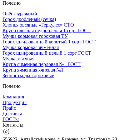
Полезно
Овёс фуражный
Горох дробленый (сечка)
Хлопья овсяные «Геркулес» СТО
Крупа овсяная недробленая 1 сорт ГОСТ
Мучка кормовая гороховая ТУ
Горох шлифованный колотый 1 сорт ГОСТ
Мучка кормовая ячменная
Горох шлифованный целый 1 сорт ГОСТ
Мучка овсяная
Крупа ячменная перловая №1 ГОСТ
Крупа ячменная ячневая №1
Зерноотходы гороховые
Полезно
Компания
Продукция
Прайс
Доставка
ГОСТы
Контакты
656922, Алтайский край, г. Барнаул, ул. Трактовая, 23