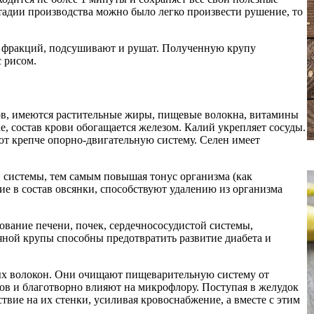
тадии производства можно было легко произвести рушение, то
о фракций, подсушивают и рушат. Полученную крупу
с рисом.
дов, имеются растительные жиры, пищевые волокна, витамины
е, состав крови обогащается железом. Калий укрепляет сосуды.
т крепче опорно-двигательную систему. Селен имеет
истемы, тем самым повышая тонус организма (как
е в состав овсянки, способствуют удалению из организма
вание печени, почек, сердечнососудистой системы,
яной крупы способны предотвратить развитие диабета и
ых волокон. Они очищают пищеварительную систему от
ов и благотворно влияют на микрофлору. Поступая в желудок
твие на их стенки, усиливая кровоснабжение, а вместе с этим