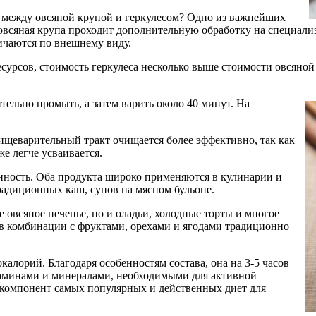
ца между овсяной крупой и геркулесом? Одно из важнейших
овсяная крупа проходит дополнительную обработку на специализи
ичаются по внешнему виду.
урсов, стоимость геркулеса несколько выше стоимости овсяной к
тельно промыть, а затем варить около 40 минут. На
ищеварительный тракт очищается более эффективно, так как
же легче усваивается.
нность. Оба продукта широко применяются в кулинарии и
радиционных каш, супов на мясном бульоне.
 овсяное печенье, но и оладьи, холодные торты и многое
с в комбинации с фруктами, орехами и ягодами традиционно
калорий. Благодаря особенностям состава, она на 3-5 часов
таминами и минералами, необходимыми для активной
й компонент самых популярных и действенных диет для