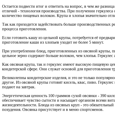
Остается подвести итог и ответить на вопрос, в чем же разни
отличий - технология производства. При получении геркулеса 
количество пищевых волокон. Крупа и хлопья значительно отл
Так как приходится задействовать больше производственных рес
процесса приготовления.
Если готовить кашу из цельной крупы, потребуется её предвари
приготовление каши из хлопьев уходит не более 5 минут.
При употреблении блюд, приготовленных из овсяной крупы, п
цельное зерно содержит больше волокон, чем хлопья. Геркулес 
Как овсяная крупа, так и геркулес имеют высокую пищевую це
кондитерской сфере. Они служат основой для приготовления т
Великолепны кондитерские изделия, и это не только популярное
другое. Из овсяной крупы готовят кисель, квас, пиво. Геркуле
подают на завтрак.
Энергетическая ценность 100 граммов сухой овсянки - 390 кило
обеспечивает чувство сытости и насыщает организм всеми ви
жизнедеятельности. Блюда из овсяных круп - это обязательны
похудения. Овсянка присутствует и в меню спортсменов.