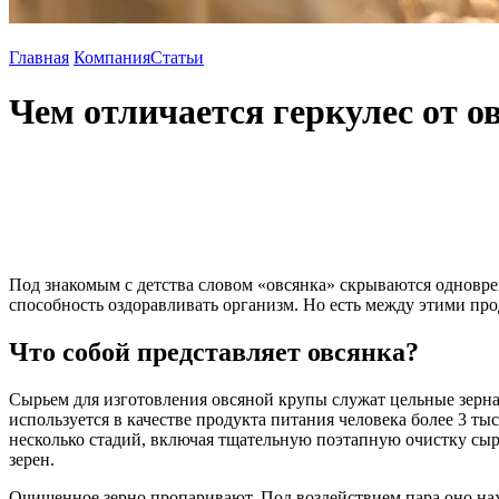
Главная
Компания
Статьи
Чем отличается геркулес от 
Под знакомым с детства словом «овсянка» скрываются одноврем
способность оздоравливать организм. Но есть между этими пр
Что собой представляет овсянка?
Сырьем для изготовления овсяной крупы служат цельные зерна 
используется в качестве продукта питания человека более 3 ты
несколько стадий, включая тщательную поэтапную очистку сы
зерен.
Очищенное зерно пропаривают. Под воздействием пара оно нах