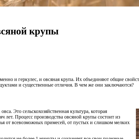
овсяной крупы
енно и геркулес, и овсяная крупа. Их объединяют общие свойст
одуктами и существенные отличия. В чем же они заключаются?
овса. Это сельскохозяйственная культура, которая
сяч лет. Процесс производства овсяной крупы состоит из
рья от всевозможных примесей, от пустых и слишком мелких
одится не более 1 минуты и сохраняет все свои полезные