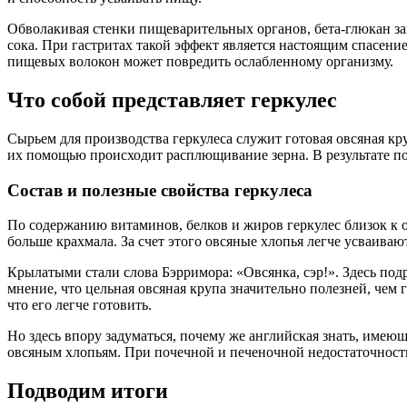
Обволакивая стенки пищеварительных органов, бета-глюкан з
сока. При гастритах такой эффект является настоящим спасени
пищевых волокон может повредить ослабленному организму.
Что собой представляет геркулес
Сырьем для производства геркулеса служит готовая овсяная к
их помощью происходит расплющивание зерна. В результате по
Состав и полезные свойства геркулеса
По содержанию витаминов, белков и жиров геркулес близок к 
больше крахмала. За счет этого овсяные хлопья легче усваиваю
Крылатыми стали слова Бэрримора: «Овсянка, сэр!». Здесь под
мнение, что цельная овсяная крупа значительно полезней, чем 
что его легче готовить.
Но здесь впору задуматься, почему же английская знать, имею
овсяным хлопьям. При почечной и печеночной недостаточности
Подводим итоги