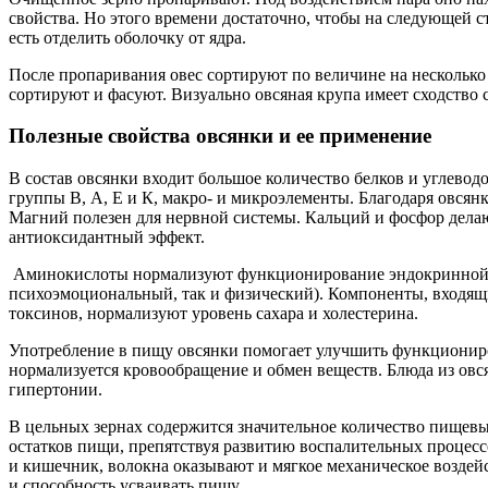
свойства. Но этого времени достаточно, чтобы на следующей с
есть отделить оболочку от ядра.
После пропаривания овес сортируют по величине на нескольк
сортируют и фасуют. Визуально овсяная крупа имеет сходство 
Полезные свойства овсянки и ее применение
В состав овсянки входит большое количество белков и углево
группы В, А, Е и К, макро- и микроэлементы. Благодаря овсянк
Магний полезен для нервной системы. Кальций и фосфор делаю
антиоксидантный эффект.
Аминокислоты нормализуют функционирование эндокринной с
психоэмоциональный, так и физический). Компоненты, входящи
токсинов, нормализуют уровень сахара и холестерина.
Употребление в пищу овсянки помогает улучшить функциониро
нормализуется кровообращение и обмен веществ. Блюда из овс
гипертонии.
В цельных зернах содержится значительное количество пищев
остатков пищи, препятствуя развитию воспалительных процесс
и кишечник, волокна оказывают и мягкое механическое воздейс
и способность усваивать пищу.