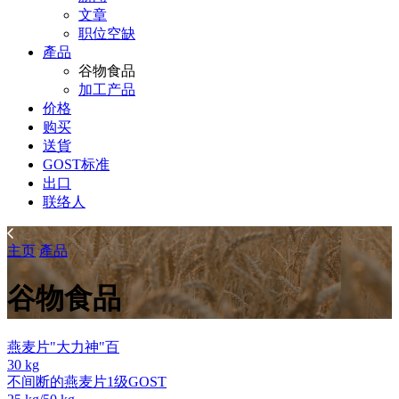
文章
职位空缺
產品
谷物食品
加工产品
价格
购买
送貨
GOST标准
出口
联络人
主页
產品
谷物食品
燕麦片"大力神"百
30 kg
不间断的燕麦片1级GOST