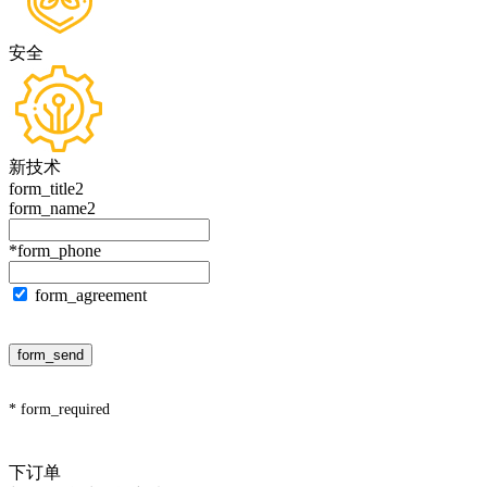
安全
新技术
form_title2
form_name2
*form_phone
form_agreement
form_send
* form_required
下订单