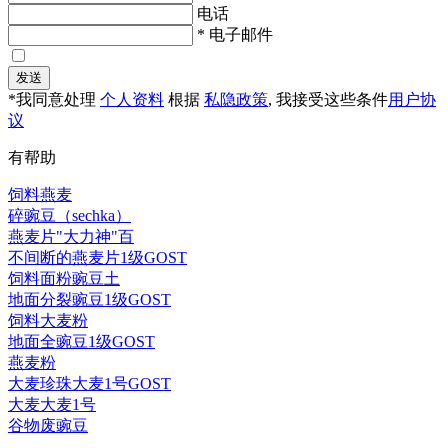
电话
* 电子邮件
发送
*我同意处理
个人资料
根据
私隐政策
, 我接受这些条件
用户协
议
有帮助
饲料燕麦
碎豌豆（sechka）
燕麦片"大力神"百
不间断的燕麦片1级GOST
饲料面粉豌豆土
地面分裂豌豆1级GOST
饲料大麦粉
地面全豌豆1级GOST
燕麦粉
大麦珍珠大麦1号GOST
大麦大麦1号
谷物废豌豆