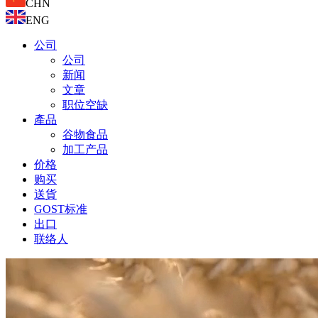
CHN
ENG
公司
公司
新闻
文章
职位空缺
產品
谷物食品
加工产品
价格
购买
送貨
GOST标准
出口
联络人