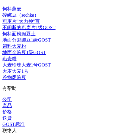
饲料燕麦
碎豌豆（sechka）
燕麦片"大力神"百
不间断的燕麦片1级GOST
饲料面粉豌豆土
地面分裂豌豆1级GOST
饲料大麦粉
地面全豌豆1级GOST
燕麦粉
大麦珍珠大麦1号GOST
大麦大麦1号
谷物废豌豆
有帮助
公司
產品
价格
送貨
GOST标准
联络人