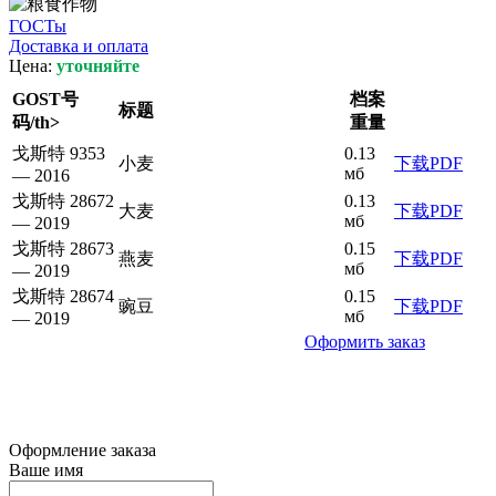
ГОСТы
Доставка и оплата
Цена:
уточняйте
GOST号
档案
标题
码/th>
重量
戈斯特 9353
0.13
小麦
下载PDF
мб
— 2016
戈斯特 28672
0.13
大麦
下载PDF
мб
— 2019
戈斯特 28673
0.15
燕麦
下载PDF
мб
— 2019
戈斯特 28674
0.15
豌豆
下载PDF
мб
— 2019
Оформить заказ
Оформление заказа
Ваше имя