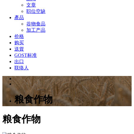
文章
职位空缺
產品
谷物食品
加工产品
价格
购买
送貨
GOST标准
出口
联络人
粮食作物
粮食作物