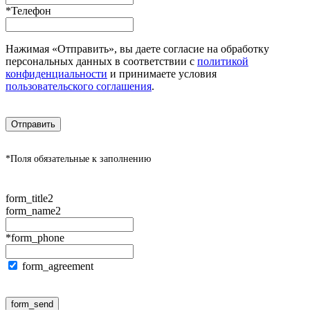
*Телефон
Нажимая «Отправить», вы даете согласие на обработку
персональных данных в соответствии с
политикой
конфиденциальности
и принимаете условия
пользовательского соглашения
.
Отправить
*Поля обязательные к заполнению
form_title2
form_name2
*form_phone
form_agreement
form_send