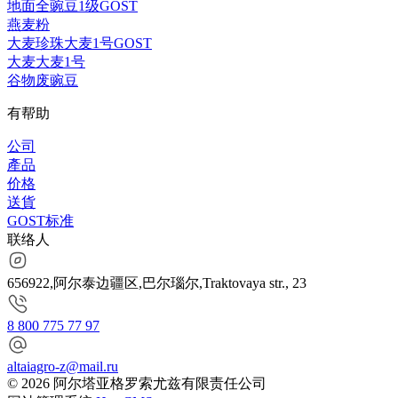
地面全豌豆1级GOST
燕麦粉
大麦珍珠大麦1号GOST
大麦大麦1号
谷物废豌豆
有帮助
公司
產品
价格
送貨
GOST标准
联络人
656922,阿尔泰边疆区,巴尔瑙尔,Traktovaya str., 23
8 800 775 77 97
altaiagro-z@mail.ru
© 2026 阿尔塔亚格罗索尤兹有限责任公司