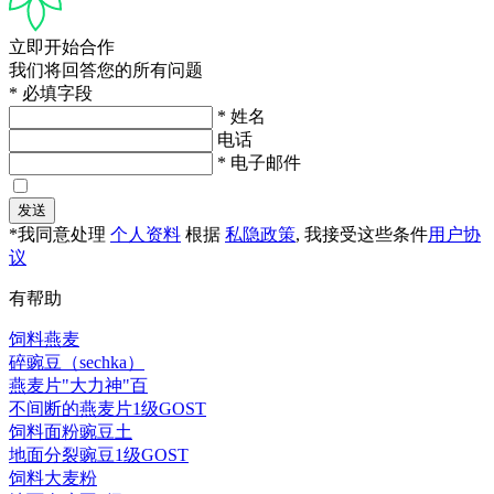
立即开始合作
我们将回答您的所有问题
* 必填字段
* 姓名
电话
* 电子邮件
发送
*我同意处理
个人资料
根据
私隐政策
, 我接受这些条件
用户协
议
有帮助
饲料燕麦
碎豌豆（sechka）
燕麦片"大力神"百
不间断的燕麦片1级GOST
饲料面粉豌豆土
地面分裂豌豆1级GOST
饲料大麦粉