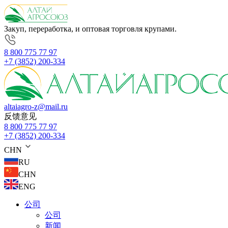
Закуп, переработка, и оптовая торговля крупами.
8 800 775 77 97
+7 (3852) 200-334
altaiagro-z@mail.ru
反馈意见
8 800 775 77 97
+7 (3852) 200-334
CHN
RU
CHN
ENG
公司
公司
新闻