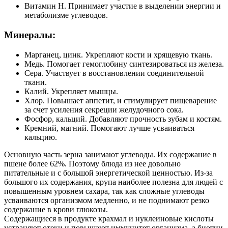
Витамин Н. Принимает участие в выделении энергии и
метаболизме углеводов.
Минералы:
Марганец, цинк. Укрепляют кости и хрящевую ткань.
Медь. Помогает гемоглобину синтезироваться из железа.
Сера. Участвует в восстановлении соединительной
ткани.
Калий. Укрепляет мышцы.
Хлор. Повышает аппетит, и стимулирует пищеварение
за счет усиления секреции желудочного сока.
Фосфор, кальций. Добавляют прочность зубам и костям.
Кремний, магний. Помогают лучше усваиваться
кальцию.
Основную часть зерна занимают углеводы. Их содержание в
пшене более 62%. Поэтому блюда из нее довольно
питательные и с большой энергетической ценностью. Из-за
большого их содержания, крупа наиболее полезна для людей с
повышенным уровнем сахара, так как сложные углеводы
усваиваются организмом медленно, и не поднимают резко
содержание в крови глюкозы.
Содержащиеся в продукте крахмал и нуклеиновые кислоты
устраняют отеки и повышают иммунитет организма, а биотин