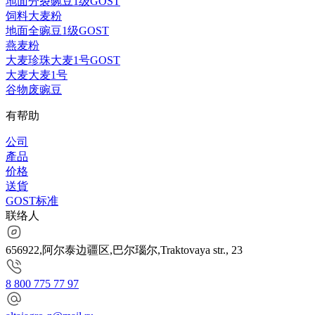
地面分裂豌豆1级GOST
饲料大麦粉
地面全豌豆1级GOST
燕麦粉
大麦珍珠大麦1号GOST
大麦大麦1号
谷物废豌豆
有帮助
公司
產品
价格
送貨
GOST标准
联络人
656922,阿尔泰边疆区,巴尔瑙尔,Traktovaya str., 23
8 800 775 77 97