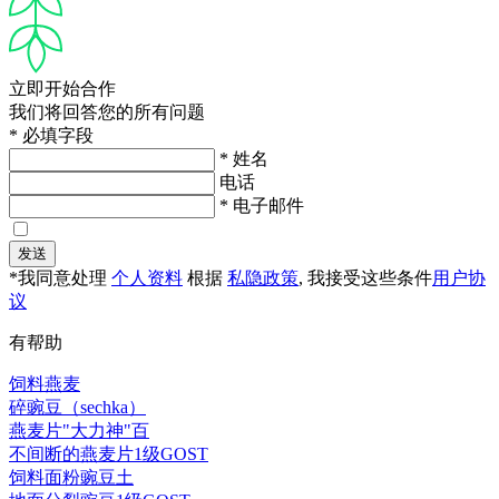
立即开始合作
我们将回答您的所有问题
* 必填字段
* 姓名
电话
* 电子邮件
发送
*我同意处理
个人资料
根据
私隐政策
, 我接受这些条件
用户协
议
有帮助
饲料燕麦
碎豌豆（sechka）
燕麦片"大力神"百
不间断的燕麦片1级GOST
饲料面粉豌豆土