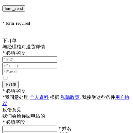
form_send
* form_required
下订单
与经理核对送货详情
* 必填字段
下订单
* 必填字段
*我同意处理
个人资料
根据
私隐政策
, 我接受这些条件
用户协
议
反馈意见
我们会给你回电话的
* 必填字段
* 姓名