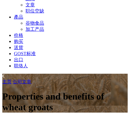
文章
职位空缺
產品
谷物食品
加工产品
价格
购买
送貨
GOST标准
出口
联络人
主页
公司
文章
Properties and benefits of
wheat groats