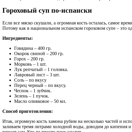
Гороховый суп по-испански
Если все мяско скушали, а огромная кость осталась, самое вр
Потому как в национальном испанском гороховом супе – это о
Ингредиенты:
Говядина – 400 гр.
Окорок свиной – 200 гр.
Горох – 200 гр.
Морковь – 1 шт.
Лук репчатый – 1 головка.
Лавровый лист – 3 шт.
Соль – по вкусу
Перец черный – по вкусу.
Чеснок – 1 зубчик.
Зелень – 1 пучок.
Масло оливковое – 50 мл.
Способ приготовления:
Итак, огромную кость хамона рубим на несколько частей и исп
заливаем тремя литрами холодной воды, доводим до кипения и 
решает сам. Кто-то просто пену удалит.