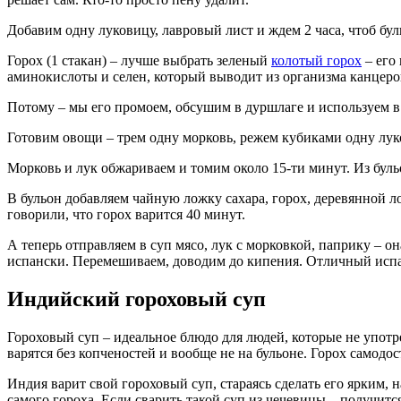
Добавим одну луковицу, лавровый лист и ждем 2 часа, чтоб бул
Горох (1 стакан) – лучше выбрать зеленый
колотый горох
– его 
аминокислоты и селен, который выводит из организма канцеро
Потому – мы его промоем, обсушим в дуршлаге и используем в 
Готовим овощи – трем одну морковь, режем кубиками одну луко
Морковь и лук обжариваем и томим около 15-ти минут. Из бульо
В бульон добавляем чайную ложку сахара, горох, деревянной л
говорили, что горох варится 40 минут.
А теперь отправляем в суп мясо, лук с морковкой, паприку – о
испански. Перемешиваем, доводим до кипения. Отличный испа
Индийский гороховый суп
Гороховый суп – идеальное блюдо для людей, которые не упот
варятся без копченостей и вообще не на бульоне. Горох самодо
Индия варит свой гороховый суп, стараясь сделать его ярким,
самого гороха. Если сварить такой суп из чечевицы – получит