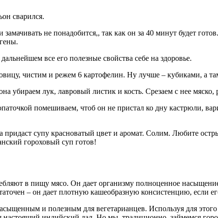
ьон сварился.
и замачивать не понадобится,, так как он за 40 минут будет гот
гены.
дальнейшем все его полезные свойства себе на здоровье.
вицу, чистим и режем 6 картофелин. Ну лучше – кубиками, а та
на убираем лук, лавровый листик и кость. Срезаем с нее мяско, 
опаточкой помешиваем, чтоб он не пристал ко дну кастрюли, вар
на придаст супу красноватый цвет и аромат. Солим. Любите остры
нский гороховый суп готов!
ребляют в пищу мясо. Он дает организму полноценное насыщени
статочен – он дает плотную кашеобразную консистенцию, если ег
 насыщенным и полезным для вегетарианцев. Используя для этог
ся настоящий индийский дал. Но мы, традиционно, займемся горо