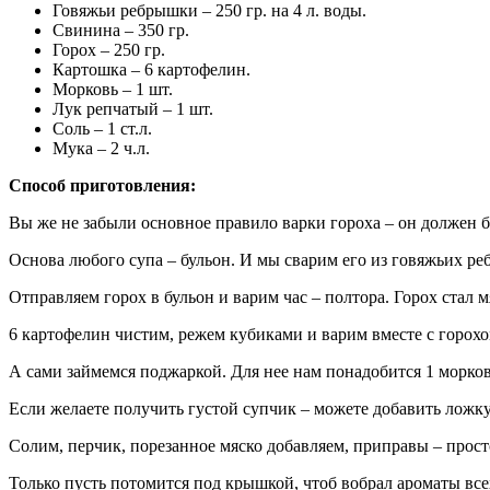
Говяжьи ребрышки – 250 гр. на 4 л. воды.
Свинина – 350 гр.
Горох – 250 гр.
Картошка – 6 картофелин.
Морковь – 1 шт.
Лук репчатый – 1 шт.
Соль – 1 ст.л.
Мука – 2 ч.л.
Способ приготовления:
Вы же не забыли основное правило варки гороха – он должен б
Основа любого супа – бульон. И мы сварим его из говяжьих р
Отправляем горох в бульон и варим час – полтора. Горох стал 
6 картофелин чистим, режем кубиками и варим вместе с горохо
А сами займемся поджаркой. Для нее нам понадобится 1 морков
Если желаете получить густой супчик – можете добавить ложк
Солим, перчик, порезанное мяско добавляем, приправы – прост
Только пусть потомится под крышкой, чтоб вобрал ароматы всех