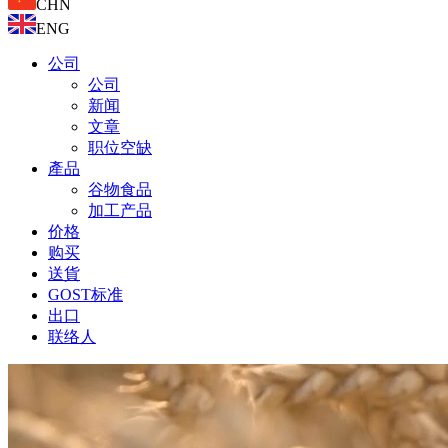
CHN
ENG
公司
公司
新闻
文章
职位空缺
產品
谷物食品
加工产品
价格
购买
送貨
GOST标准
出口
联络人