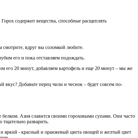
ов. Горох содержит вещества, способные расщеплять
м смотрите, вдруг вы соломкой любите.
рубим его и пока отставляем подождать.
им его 20 минут, добавляем картофель и еще 20 минут – мы же
й вкус? Добавьте перец чили и чеснок – будет совсем по-
е белком. Азия славится своими гороховыми супами. Они часто
о тщательно разварить.
о и яркий - красный и оранжевый цвета овощей и желтый цвет
хом.