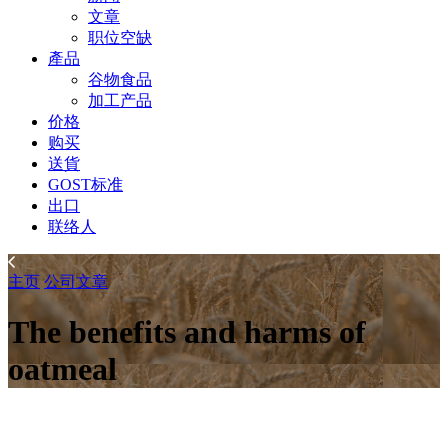
文章
职位空缺
產品
谷物食品
加工产品
价格
购买
送貨
GOST标准
出口
联络人
主页
公司
文章
The benefits and harms of
oatmeal