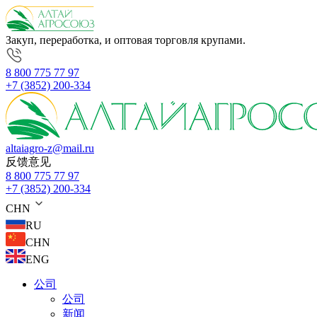
Закуп, переработка, и оптовая торговля крупами.
8 800 775 77 97
+7 (3852) 200-334
altaiagro-z@mail.ru
反馈意见
8 800 775 77 97
+7 (3852) 200-334
CHN
RU
CHN
ENG
公司
公司
新闻