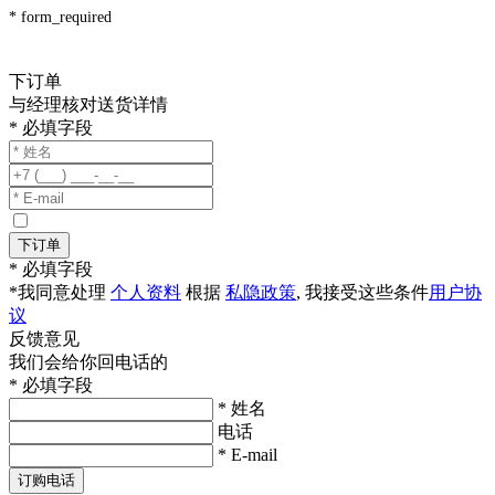
* form_required
下订单
与经理核对送货详情
* 必填字段
下订单
* 必填字段
*我同意处理
个人资料
根据
私隐政策
, 我接受这些条件
用户协
议
反馈意见
我们会给你回电话的
* 必填字段
* 姓名
电话
* E-mail
订购电话