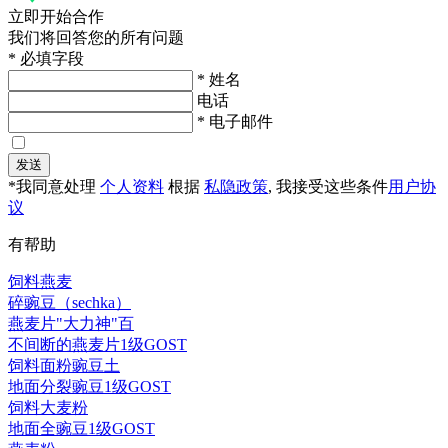
立即开始合作
我们将回答您的所有问题
* 必填字段
* 姓名
电话
* 电子邮件
发送
*我同意处理
个人资料
根据
私隐政策
, 我接受这些条件
用户协
议
有帮助
饲料燕麦
碎豌豆（sechka）
燕麦片"大力神"百
不间断的燕麦片1级GOST
饲料面粉豌豆土
地面分裂豌豆1级GOST
饲料大麦粉
地面全豌豆1级GOST