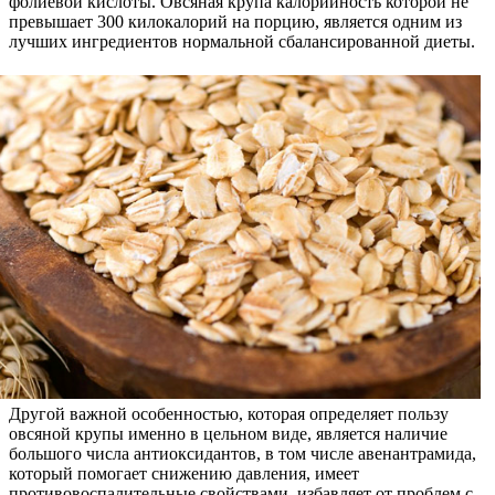
фолиевой кислоты. Овсяная крупа калорийность которой не
превышает 300 килокалорий на порцию, является одним из
лучших ингредиентов нормальной сбалансированной диеты.
Другой важной особенностью, которая определяет пользу
овсяной крупы именно в цельном виде, является наличие
большого числа антиоксидантов, в том числе авенантрамида,
который помогает снижению давления, имеет
противовоспалительные свойствами, избавляет от проблем с