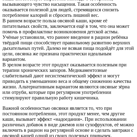
вызывающего чувство насыщения. Такая особенность
оказывается полезной для людей, стремящихся снизить
потребление калорий и сбросить лишний вес.
В раннем возрасте польза овсяной каши, кроме её
питательных свойств, заключается ещё в том, что она может
помочь в профилактике возникновения детской астмы.
Учёные установили, что раннее введение в рацион ребёнка
твёрдой пищи способствует правильному развитию верхних
дыхательных путей. Далеко не всякая пища подойдёт для этой
цели, овсянка же признана практически идеальным
вариантом.
В зрелом возрасте этот продукт оказывается полезным при
терапии хронических запоров. Медикаментозные
слабительный дают несистематический эффект и могут
приводить к уменьшению веса и общему снижению качества
жизни. Альтернативным вариантом являются овсяные зёрна
или отруби, которые при регулярном употреблении
стимулируют правильную работу кишечника.
Важной особенностью овсянки является то, что при
постоянном потреблении, этот продукт менее, чем другие
каши, вызывает эффект «надоедания». При использовании
различных добавок в виде джемов или сухофруктов, её можно
включить в рацион на регулярной основе и сделать завтраки с
овсяной кашей одной из своих полезных привычек.