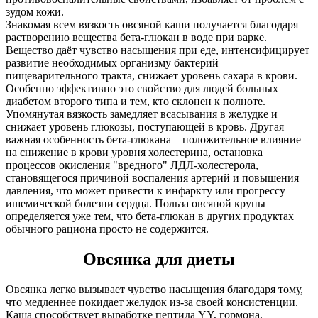
зудом кожи.
Знакомая всем вязкость овсяной каши получается благодаря
растворению вещества бета-глюкан в воде при варке.
Вещество даёт чувство насыщения при еде, интенсифицирует
развитие необходимых организму бактерий
пищеварительного тракта, снижает уровень сахара в крови.
Особенно эффективно это свойство для людей больных
диабетом второго типа и тем, кто склонен к полноте.
Упомянутая вязкость замедляет всасывания в желудке и
снижает уровень глюкозы, поступающей в кровь. Другая
важная особенность бета-глюкана – положительное влияние
на снижение в крови уровня холестерина, остановка
процессов окисления "вредного" ЛДЛ-холестерола,
становящегося причиной воспаления артерий и повышения
давления, что может привести к инфаркту или прогрессу
ишемической болезни сердца. Польза овсяной крупы
определяется уже тем, что бета-глюкан в других продуктах
обычного рациона просто не содержится.
Овсянка для диеты
Овсянка легко вызывает чувство насыщения благодаря тому,
что медленнее покидает желудок из-за своей консистенции.
Каша способствует выработке пептида YY, гормона,