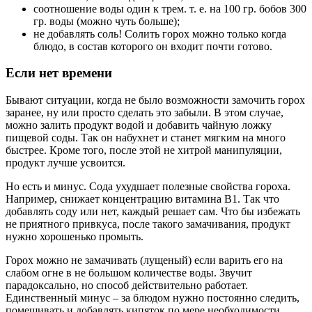
соотношение воды один к трем. т. е. на 100 гр. бобов 300
гр. воды (можно чуть больше);
не добавлять соль! Солить горох можно только когда
блюдо, в состав которого он входит почти готово.
Если нет времени
Бывают ситуации, когда не было возможности замочить горох
заранее, ну или просто сделать это забыли. В этом случае,
можно залить продукт водой и добавить чайную ложку
пищевой соды. Так он набухнет и станет мягким на много
быстрее. Кроме того, после этой не хитрой манипуляции,
продукт лучше усвоится.
Но есть и минус. Сода ухудшает полезные свойства гороха.
Например, снижает концентрацию витамина В1. Так что
добавлять соду или нет, каждый решает сам. Что бы избежать
не приятного привкуса, после такого замачивания, продукт
нужно хорошенько промыть.
Горох можно не замачивать (лущеный) если варить его на
слабом огне в не большом количестве воды. Звучит
парадоксально, но способ действительно работает.
Единственный минус – за блюдом нужно постоянно следить,
помешивать и добавлять кипяток по мере необходимости.