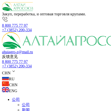
Закуп, переработка, и оптовая торговля крупами.
8 800 775 77 97
+7 (3852) 200-334
altaiagro-z@mail.ru
反馈意见
8 800 775 77 97
+7 (3852) 200-334
CHN
RU
CHN
ENG
公司
公司
新闻