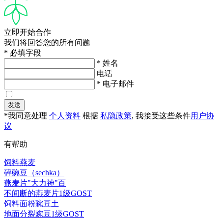
立即开始合作
我们将回答您的所有问题
* 必填字段
* 姓名
电话
* 电子邮件
发送
*我同意处理
个人资料
根据
私隐政策
, 我接受这些条件
用户协
议
有帮助
饲料燕麦
碎豌豆（sechka）
燕麦片"大力神"百
不间断的燕麦片1级GOST
饲料面粉豌豆土
地面分裂豌豆1级GOST