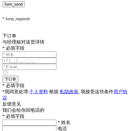
form_send
* form_required
下订单
与经理核对送货详情
* 必填字段
下订单
* 必填字段
*我同意处理
个人资料
根据
私隐政策
, 我接受这些条件
用户协
议
反馈意见
我们会给你回电话的
* 必填字段
* 姓名
电话