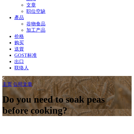
文章
职位空缺
產品
谷物食品
加工产品
价格
购买
送貨
GOST标准
出口
联络人
主页
公司
文章
Do you need to soak peas
before cooking?