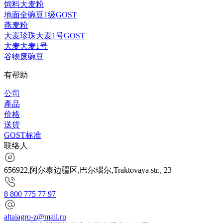
饲料大麦粉
地面全豌豆1级GOST
燕麦粉
大麦珍珠大麦1号GOST
大麦大麦1号
谷物废豌豆
有帮助
公司
產品
价格
送貨
GOST标准
联络人
656922,阿尔泰边疆区,巴尔瑙尔,Traktovaya str., 23
8 800 775 77 97
altaiagro-z@mail.ru