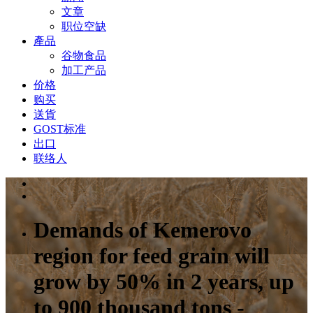
文章
职位空缺
產品
谷物食品
加工产品
价格
购买
送貨
GOST标准
出口
联络人
Demands of Kemerovo
region for feed grain will
grow by 50% in 2 years, up
to 900 thousand tons -