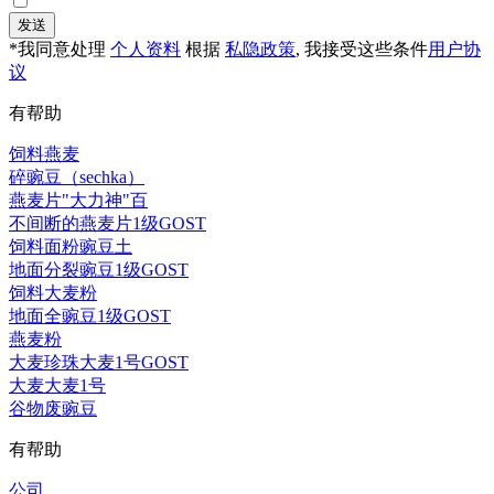
发送
*我同意处理
个人资料
根据
私隐政策
, 我接受这些条件
用户协
议
有帮助
饲料燕麦
碎豌豆（sechka）
燕麦片"大力神"百
不间断的燕麦片1级GOST
饲料面粉豌豆土
地面分裂豌豆1级GOST
饲料大麦粉
地面全豌豆1级GOST
燕麦粉
大麦珍珠大麦1号GOST
大麦大麦1号
谷物废豌豆
有帮助
公司