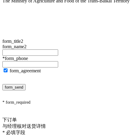
The Ministry of Agriculture and Food of the Trans-Baikal Territory
form_title2
form_name2
*form_phone
form_agreement
form_send
* form_required
下订单
与经理核对送货详情
* 必填字段