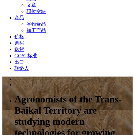
文章
职位空缺
產品
谷物食品
加工产品
价格
购买
送貨
GOST标准
出口
联络人
Agronomists of the Trans-
Baikal Territory are
studying modern
technologies for growing