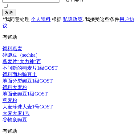
发送
*我同意处理
个人资料
根据
私隐政策
, 我接受这些条件
用户协
议
有帮助
饲料燕麦
碎豌豆（sechka）
燕麦片"大力神"百
不间断的燕麦片1级GOST
饲料面粉豌豆土
地面分裂豌豆1级GOST
饲料大麦粉
地面全豌豆1级GOST
燕麦粉
大麦珍珠大麦1号GOST
大麦大麦1号
谷物废豌豆
有帮助