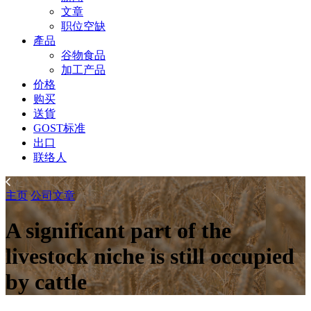
文章
职位空缺
產品
谷物食品
加工产品
价格
购买
送貨
GOST标准
出口
联络人
主页
公司
文章
A significant part of the
livestock niche is still occupied
by cattle