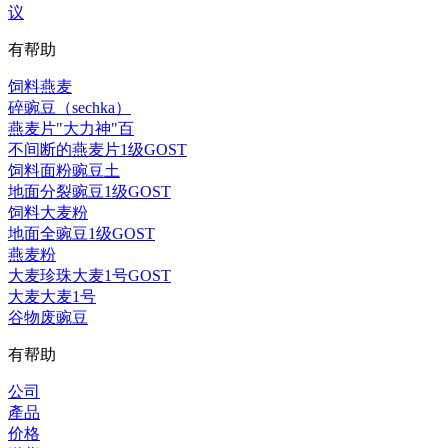
议
有帮助
饲料燕麦
碎豌豆（sechka）
燕麦片"大力神"百
不间断的燕麦片1级GOST
饲料面粉豌豆土
地面分裂豌豆1级GOST
饲料大麦粉
地面全豌豆1级GOST
燕麦粉
大麦珍珠大麦1号GOST
大麦大麦1号
谷物废豌豆
有帮助
公司
產品
价格